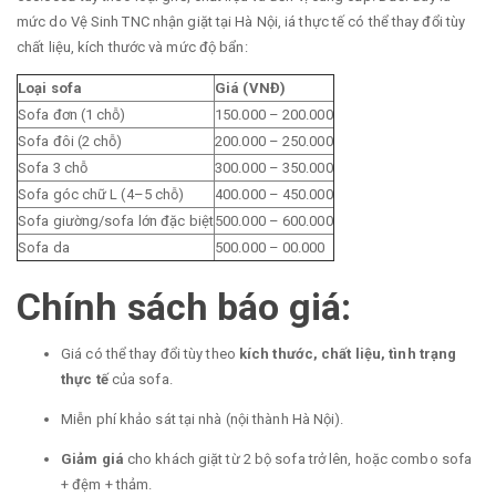
mức do Vệ Sinh TNC nhận giặt tại Hà Nội, iá thực tế có thể thay đổi tùy
chất liệu, kích thước và mức độ bẩn:
Loại sofa
Giá (VNĐ)
Sofa đơn (1 chỗ)
150.000 – 200.000
Sofa đôi (2 chỗ)
200.000 – 250.000
Sofa 3 chỗ
300.000 – 350.000
Sofa góc chữ L (4–5 chỗ)
400.000 – 450.000
Sofa giường/sofa lớn đặc biệt
500.000 – 600.000
Sofa da
500.000 – 00.000
Chính sách báo giá:
Giá có thể thay đổi tùy theo
kích thước, chất liệu, tình trạng
thực tế
của sofa.
Miễn phí khảo sát tại nhà (nội thành Hà Nội).
Giảm giá
cho khách giặt từ 2 bộ sofa trở lên, hoặc combo sofa
+ đệm + thảm.