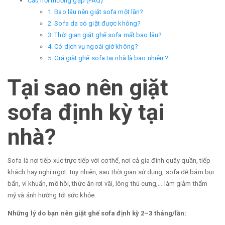
Câu hỏi thường gặp (FAQ)
1. Bao lâu nên giặt sofa một lần?
2. Sofa da có giặt được không?
3. Thời gian giặt ghế sofa mất bao lâu?
4. Có dịch vụ ngoài giờ không?
5. Giá giặt ghế sofa tại nhà là bao nhiêu ?
Tại sao nên giặt
sofa định kỳ tại
nhà?
Sofa là nơi tiếp xúc trực tiếp với cơ thể, nơi cả gia đình quây quần, tiếp
khách hay nghỉ ngơi. Tuy nhiên, sau thời gian sử dụng, sofa dễ bám bụi
bẩn, vi khuẩn, mồ hôi, thức ăn rơi vãi, lông thú cưng,… làm giảm thẩm
mỹ và ảnh hưởng tới sức khỏe.
Những lý do bạn nên giặt ghế sofa định kỳ 2–3 tháng/lần: