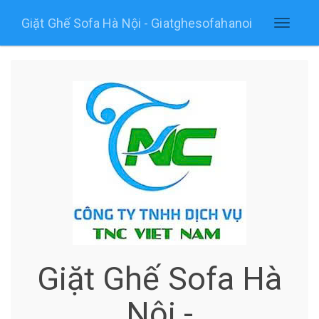
Giặt Ghế Sofa Hà Nội - Giatghesofahanoi
Toggle
navigati
Giặt Ghế Sofa Hà
Nội -